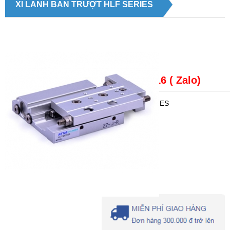
XI LANH BÀN TRƯỢT HLF SERIES
Giá bán:
LH: 0979148816 ( Zalo)
Trạng thái
: XI LANH BÀN TRƯỢT HLF SERIES
Mã số:
Nhà sản xuất:
AIRTAC
Xuất xứ:
TAIWAN
Lượt xem:
571
Giá:
Liên hệ