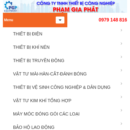
0979 148 816
Menu
THIẾT BỊ ĐIỆN
THIẾT BỊ KHÍ NÉN
THIẾT BỊ TRUYỀN ĐỘNG
VẬT TƯ MÀI-HÀN-CẮT-ĐÁNH BÓNG
THIẾT BỊ VỆ SINH CÔNG NGHIỆP & DÂN DỤNG
VẬT TƯ KIM KHÍ TỔNG HỢP
MÁY MÓC ĐÓNG GÓI CÁC LOẠI
BẢO HỘ LAO ĐỘNG