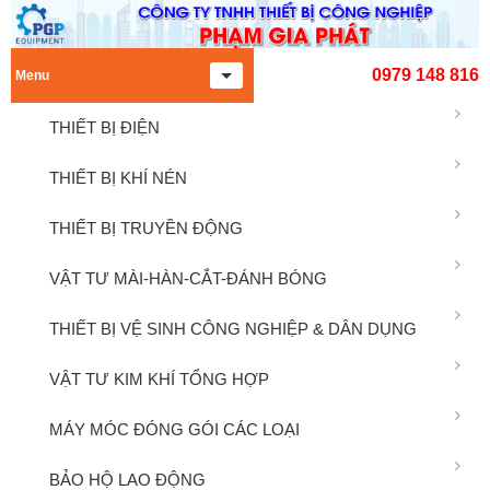
0979 148 816
Menu
THIẾT BỊ ĐIỆN
THIẾT BỊ KHÍ NÉN
THIẾT BỊ TRUYỀN ĐỘNG
VẬT TƯ MÀI-HÀN-CẮT-ĐÁNH BÓNG
THIẾT BỊ VỆ SINH CÔNG NGHIỆP & DÂN DỤNG
VẬT TƯ KIM KHÍ TỔNG HỢP
MÁY MÓC ĐÓNG GÓI CÁC LOẠI
BẢO HỘ LAO ĐỘNG