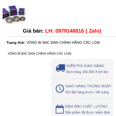
Giá bán:
LH: 0979148816 ( Zalo)
Trạng thái
: VÒNG BI BẠC ĐẠN CHÍNH HÃNG CÁC LOẠI
VÒNG BI BẠC ĐẠN CHÍNH HÃNG CÁC LOẠI