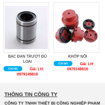
BẠC ĐẠN TRƯỢT ĐỦ
KHỚP NỐI
LOẠI
Chi tiết
Giá:
LH:
Chi tiết
Giá:
LH:
0979148816
0979148816
THÔNG TIN CÔNG TY
CÔNG TY TNHH THIẾT BỊ CÔNG NGHIỆP PHẠM