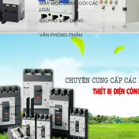
MÁY MÓC ĐÓNG GÓI CÁC
LOẠI
BẢO HỘ LAO ĐỘNG
VĂN PHÒNG PHẨM