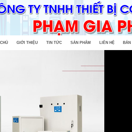
 CHỦ
GIỚI THIỆU
TIN TỨC
SẢN PHẨM
LIÊN HỆ
BẢN