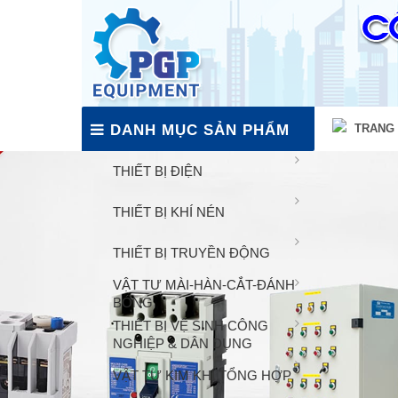
DANH MỤC SẢN PHẨM
TRANG
THIẾT BỊ ĐIỆN
THIẾT BỊ KHÍ NÉN
THIẾT BỊ TRUYỀN ĐỘNG
VẬT TƯ MÀI-HÀN-CẮT-ĐÁNH
BÓNG
THIẾT BỊ VỆ SINH CÔNG
NGHIỆP & DÂN DỤNG
VẬT TƯ KIM KHÍ TỔNG HỢP