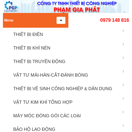
0979 148 816
Menu
THIẾT BỊ ĐIỆN
THIẾT BỊ KHÍ NÉN
THIẾT BỊ TRUYỀN ĐỘNG
VẬT TƯ MÀI-HÀN-CẮT-ĐÁNH BÓNG
THIẾT BỊ VỆ SINH CÔNG NGHIỆP & DÂN DỤNG
VẬT TƯ KIM KHÍ TỔNG HỢP
MÁY MÓC ĐÓNG GÓI CÁC LOẠI
BẢO HỘ LAO ĐỘNG