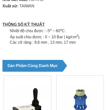
Xuất xứ:
TAIWAN
THÔNG SỐ KỸ THUẬT
o
o
Nhiệt độ chịu được :
-5
~ 60
C.
2
Áp suất chịu được : 0 ~ 10 Bar ( kg/cm
).
Các cỡ răng : 9,6 mm , 13 mm, 17 mm
Sản Phẩm Cùng Danh Mục