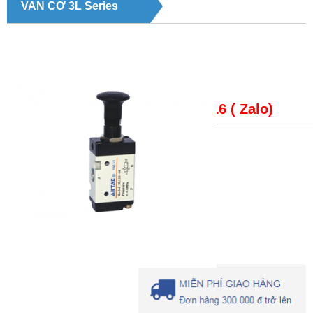
VAN CƠ 3L Series
Giá bán:
LH: 0979148816 ( Zalo)
Trạng thái
: VAN CƠ 3L SERIES
Mã số:
3L Series
Nhà sản xuất:
AIRTAC
Xuất xứ:
TAIWAN
Lượt xem:
1191
Giá:
Liên hệ