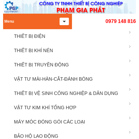
0979 148 816
Menu
THIẾT BỊ ĐIỆN
THIẾT BỊ KHÍ NÉN
THIẾT BỊ TRUYỀN ĐỘNG
VẬT TƯ MÀI-HÀN-CẮT-ĐÁNH BÓNG
THIẾT BỊ VỆ SINH CÔNG NGHIỆP & DÂN DỤNG
VẬT TƯ KIM KHÍ TỔNG HỢP
MÁY MÓC ĐÓNG GÓI CÁC LOẠI
BẢO HỘ LAO ĐỘNG