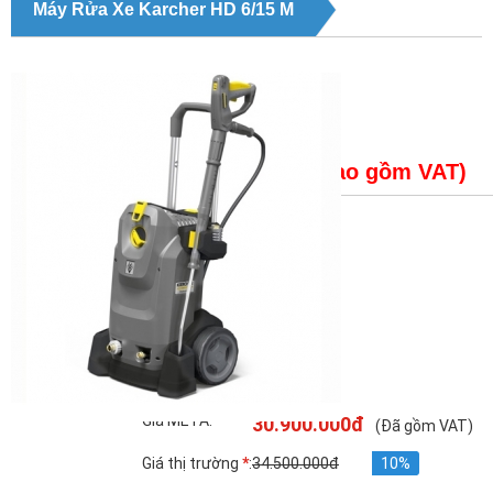
Máy Rửa Xe Karcher HD 6/15 M
Giá bán:
30,900,000 ( Đã bao gồm VAT)
Trạng thái
: Máy rửa xe Karcher HD 6/15 M
Giá META:
30.900.000đ
(Đã gồm VAT)
Giá thị trường
*
:
34.500.000đ
10%