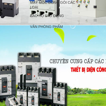
MÁY MÓC ĐÓNG GÓI CÁC
LOẠI
BẢO HỘ LAO ĐỘNG
VĂN PHÒNG PHẨM