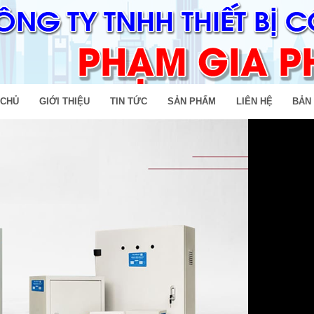
 CHỦ
GIỚI THIỆU
TIN TỨC
SẢN PHẨM
LIÊN HỆ
BẢN