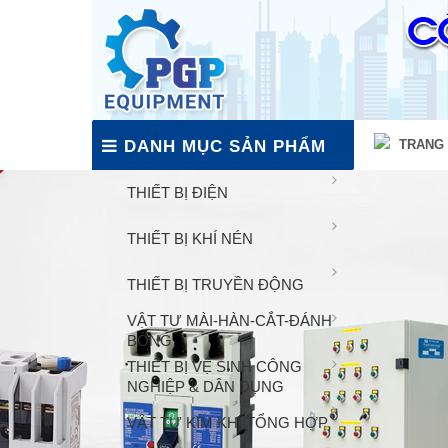
DANH MỤC SẢN PHẨM
TRANG
THIẾT BỊ ĐIỆN
THIẾT BỊ KHÍ NÉN
THIẾT BỊ TRUYỀN ĐỘNG
VẬT TƯ MÀI-HÀN-CẮT-ĐÁNH
BÓNG
THIẾT BỊ VỆ SINH CÔNG
NGHIỆP & DÂN DỤNG
VẬT TƯ KIM KHÍ TỔNG HỢP