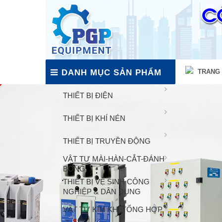
DANH MỤC SẢN PHẨM
TRANG
THIẾT BỊ ĐIỆN
THIẾT BỊ KHÍ NÉN
THIẾT BỊ TRUYỀN ĐỘNG
VẬT TƯ MÀI-HÀN-CẮT-ĐÁNH
BÓNG
THIẾT BỊ VỆ SINH CÔNG
NGHIỆP & DÂN DỤNG
VẬT TƯ KIM KHÍ TỔNG HỢP