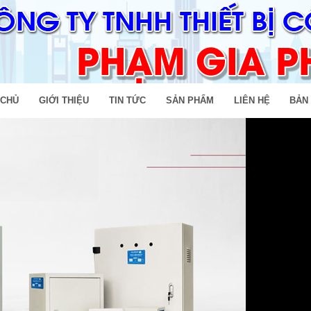
 CHỦ
GIỚI THIỆU
TIN TỨC
SẢN PHẨM
LIÊN HỆ
BẢN