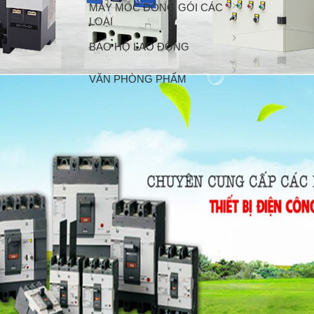
MÁY MÓC ĐÓNG GÓI CÁC
LOẠI
BẢO HỘ LAO ĐỘNG
VĂN PHÒNG PHẨM