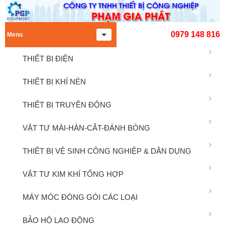
0979 148 816
Menu
THIẾT BỊ ĐIỆN
THIẾT BỊ KHÍ NÉN
THIẾT BỊ TRUYỀN ĐỘNG
VẬT TƯ MÀI-HÀN-CẮT-ĐÁNH BÓNG
THIẾT BỊ VỆ SINH CÔNG NGHIỆP & DÂN DỤNG
VẬT TƯ KIM KHÍ TỔNG HỢP
MÁY MÓC ĐÓNG GÓI CÁC LOẠI
BẢO HỘ LAO ĐỘNG