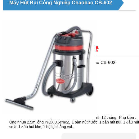
Máy Hút Bụi Công Nghiệp Chaobao CB-602
Giá bán:
Liên hệ
Trạng thái
: Máy hút bụi công nghiệp Chaobao CB-602
Máy hút bụi công nghiệp Chaobao CB-602
Dung tích thùng chứa : 60 lít
Công suất:2000w
Mã sản phẩm:CB-80
Điện áp:220V/50Hz
Lưu lượng không khí:106 lít/giây
Lực hút chân không:250 mbar
Chế độ làm mát:Bằng không khí
Đường kính ống hút:φ40 mm
Chất liệu bình chứa: Thép - Made in China - Bảo hành 12 tháng. Phụ kiện :
Ống nhún 2.5m, ống INOX 0.5cmx2, 1 bàn hút nước, 1 bàn hút bụi, 1 đầu hút
sofa, 1 đầu hút khe, 1 bộ lọc bằng vải.