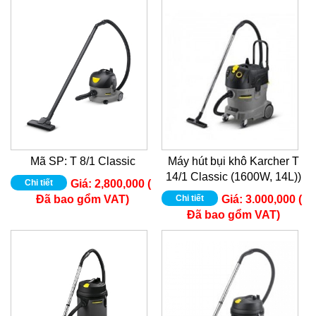
Mã SP: T 8/1 Classic
Máy hút bụi khô Karcher T
14/1 Classic (1600W, 14L))
Chi tiết
Giá:
2,800,000 (
Đã bao gổm VAT)
Chi tiết
Giá:
3.000,000 (
Đã bao gổm VAT)