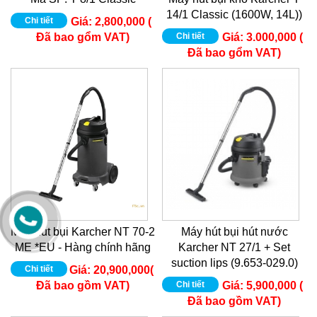
14/1 Classic (1600W, 14L))
Chi tiết
Giá:
2,800,000 (
Đã bao gổm VAT)
Chi tiết
Giá:
3.000,000 (
Đã bao gổm VAT)
Máy hút bụi Karcher NT 70-2
Máy hút bụi hút nước
ME *EU - Hàng chính hãng
Karcher NT 27/1 + Set
suction lips (9.653-029.0)
Chi tiết
Giá:
20,900,000(
Đã bao gồm VAT)
Chi tiết
Giá:
5,900,000 (
Đã bao gồm VAT)