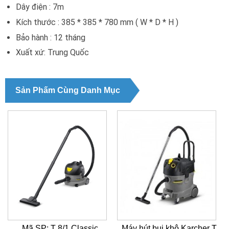
Dây điện : 7m
Kích thước : 385 * 385 * 780 mm ( W * D * H )
Bảo hành : 12 tháng
Xuất xứ: Trung Quốc
Sản Phẩm Cùng Danh Mục
Mã SP: T 8/1 Classic
Máy hút bụi khô Karcher T