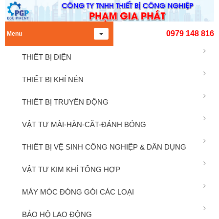
0979 148 816
Menu
THIẾT BỊ ĐIỆN
THIẾT BỊ KHÍ NÉN
THIẾT BỊ TRUYỀN ĐỘNG
VẬT TƯ MÀI-HÀN-CẮT-ĐÁNH BÓNG
THIẾT BỊ VỆ SINH CÔNG NGHIỆP & DÂN DỤNG
VẬT TƯ KIM KHÍ TỔNG HỢP
MÁY MÓC ĐÓNG GÓI CÁC LOẠI
BẢO HỘ LAO ĐỘNG