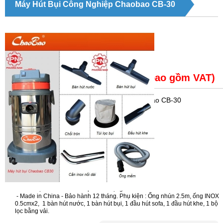
Máy Hút Bụi Công Nghiệp Chaobao CB-30
Giá bán:
2,180,000 ( Chưa bao gồm VAT)
Trạng thái
: Máy hút bụi công nghiệp Chaobao CB-30
Máy hút bụi công nghiệp Chaobao CB-30
Thương hiệu: Chaobao
Dung tích (tổng):30 lít
Công suất:1000w
Mã sản phẩm:CB-30
Điện áp : 220V/50Hz
Lưu lượng không khí: 53 lít/giây
Lực hút chân không:230 mbar
Đường kính ống hút: φ40 mm
Chất liệu bình chứa: Thép - Cân nặng :
- Made in China - Bảo hành 12 tháng. Phụ kiện : Ống nhún 2.5m, ống INOX
0.5cmx2, 1 bàn hút nước, 1 bàn hút bụi, 1 đầu hút sofa, 1 đầu hút khe, 1 bộ
lọc bằng vải.