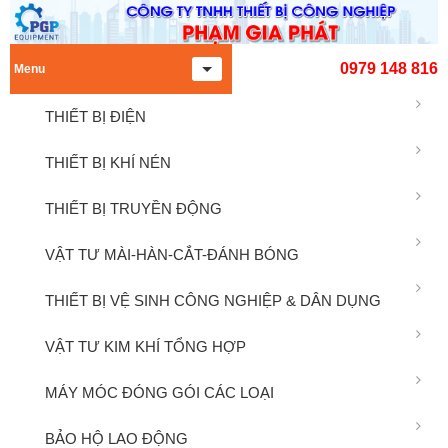
0979 148 816
Menu
THIẾT BỊ ĐIỆN
THIẾT BỊ KHÍ NÉN
THIẾT BỊ TRUYỀN ĐỘNG
VẬT TƯ MÀI-HÀN-CẮT-ĐÁNH BÓNG
THIẾT BỊ VỆ SINH CÔNG NGHIỆP & DÂN DỤNG
VẬT TƯ KIM KHÍ TỔNG HỢP
MÁY MÓC ĐÓNG GÓI CÁC LOẠI
BẢO HỘ LAO ĐỘNG