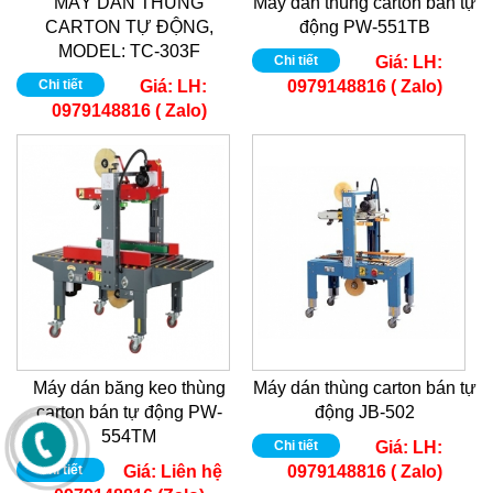
MÁY DÁN THÙNG
Máy dán thùng carton bán tự
CARTON TỰ ĐỘNG,
động PW-551TB
MODEL: TC-303F
Chi tiết
Giá:
LH:
Chi tiết
Giá:
LH:
0979148816 ( Zalo)
0979148816 ( Zalo)
Máy dán băng keo thùng
Máy dán thùng carton bán tự
carton bán tự động PW-
động JB-502
554TM
Chi tiết
Giá:
LH:
Chi tiết
Giá:
Liên hệ
0979148816 ( Zalo)