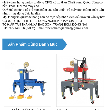
- Máy dán thùng carton tự động CFX2 có xuất xứ Chali trung Quốc, động cơ
bền, khỏe, tuổi thọ máy cao
Quý khách hàng có thể xem thêm các sản phẩm về máy dán thùng, máy dán
nhãn, máy đóng đai...tại đây.
Mọi thông tin quí khác hàng liên hệ trực tiếp nhân viên để được tư vấn kỹ hơn.
CÔNG TY TNHH THIẾT BỊ CÔNG NGHIỆP PHẠM GIA PHÁT
TỔ 9, ẤP TÂN THÀNH, XÃ BẮC SƠN, TRẢNG BOM, ĐỒNG NAI.
ĐT: 0979148816 (ZALO). Email :
tbcnphamgiaphat@gmail.com
Sản Phẩm Cùng Danh Mục