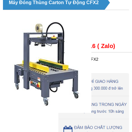
Máy Đóng Thùng Carton Tự Động CFX2
Giá bán:
LH: 0979148816 ( Zalo)
Trạng thái
: Máy dán thùng carton tự động CFX2