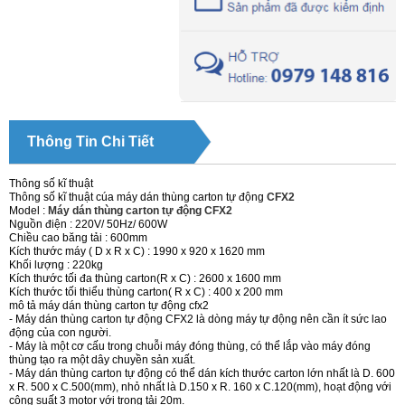
Thông Tin Chi Tiết
Thông số kĩ thuật
Thông số kĩ thuật cúa máy dán thùng carton tự động
CFX2
Model :
Máy dán thùng carton tự động CFX2
Nguồn điện : 220V/ 50Hz/ 600W
Chiều cao băng tải : 600mm
Kích thước máy ( D x R x C) : 1990 x 920 x 1620 mm
Khối lượng : 220kg
Kích thước tối đa thùng carton(R x C) : 2600 x 1600 mm
Kích thước tối thiểu thùng carton( R x C) : 400 x 200 mm
mô tả máy dán thùng carton tự động cfx2
- Máy dán thùng carton tự động
CFX2 là dòng máy tự động nên cần ít sức lao
động của con người.
- Máy là một cơ cấu trong chuỗi máy đóng thùng, có thể lắp vào máy đóng
thùng tạo ra một dây chuyền sản xuất.
- Máy dán thùng carton tự động có thể dán kích thước carton lớn nhất là D. 600
x R. 500 x C.500(mm), nhỏ nhất là D.150 x R. 160 x C.120(mm), hoạt động với
công suất 3 motor với trọng tải 20m.