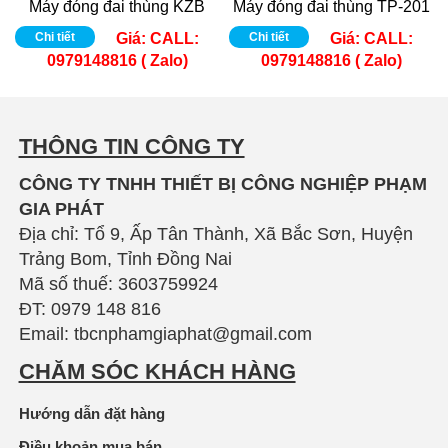
Máy đóng đai thùng KZB
Máy đóng đai thùng TP-201
Chi tiết
Giá:
CALL:
Chi tiết
Giá:
CALL:
0979148816 ( Zalo)
0979148816 ( Zalo)
THÔNG TIN CÔNG TY
CÔNG TY TNHH THIẾT BỊ CÔNG NGHIỆP PHẠM
GIA PHÁT
Địa chỉ: Tổ 9, Ấp Tân Thành, Xã Bắc Sơn, Huyện
Trảng Bom, Tỉnh Đồng Nai
Mã số thuế: 3603759924
ĐT: 0979 148 816
Email: tbcnphamgiaphat@gmail.com
CHĂM SÓC KHÁCH HÀNG
Hướng dẫn đặt hàng
Điều khoản mua bán