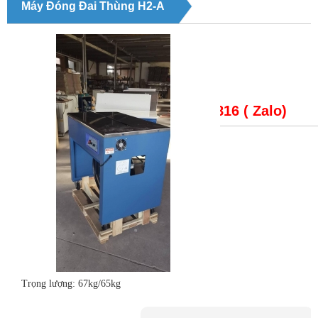
Máy Đóng Đai Thùng H2-A
Giá bán:
CALL: 0979148816 ( Zalo)
Trạng thái
: Máy đóng đai thùng H2-A
Máy đóng đai thùng H2-A
Model:H2-A
Kích thước:85×58×86 cm
Trọng lượng: 67kg/65kg