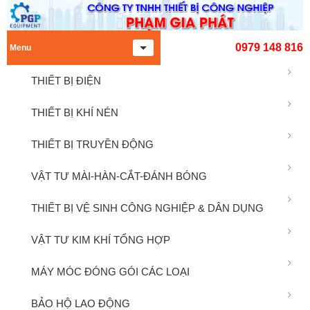
0979 148 816
Menu
THIẾT BỊ ĐIỆN
THIẾT BỊ KHÍ NÉN
THIẾT BỊ TRUYỀN ĐỘNG
VẬT TƯ MÀI-HÀN-CẮT-ĐÁNH BÓNG
THIẾT BỊ VỆ SINH CÔNG NGHIỆP & DÂN DỤNG
VẬT TƯ KIM KHÍ TỔNG HỢP
MÁY MÓC ĐÓNG GÓI CÁC LOẠI
BẢO HỘ LAO ĐỘNG