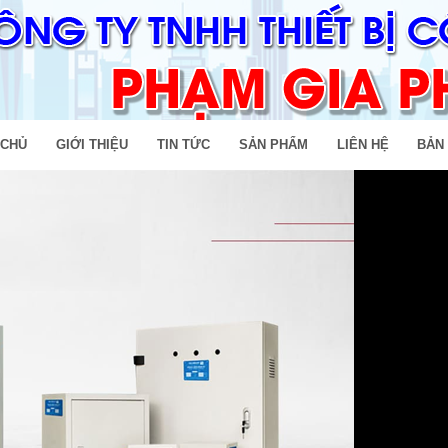
 CHỦ
GIỚI THIỆU
TIN TỨC
SẢN PHẨM
LIÊN HỆ
BẢN