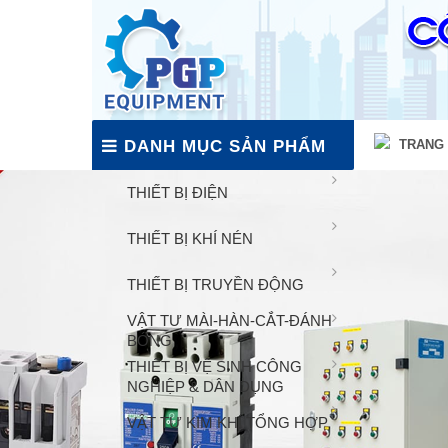
DANH MỤC SẢN PHẨM
TRANG
THIẾT BỊ ĐIỆN
THIẾT BỊ KHÍ NÉN
THIẾT BỊ TRUYỀN ĐỘNG
VẬT TƯ MÀI-HÀN-CẮT-ĐÁNH
BÓNG
THIẾT BỊ VỆ SINH CÔNG
NGHIỆP & DÂN DỤNG
VẬT TƯ KIM KHÍ TỔNG HỢP