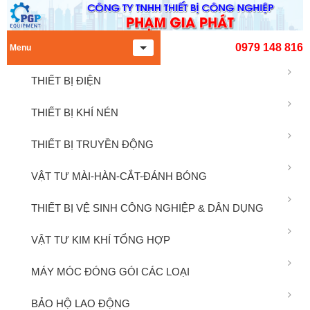
0979 148 816
Menu
THIẾT BỊ ĐIỆN
THIẾT BỊ KHÍ NÉN
THIẾT BỊ TRUYỀN ĐỘNG
VẬT TƯ MÀI-HÀN-CẮT-ĐÁNH BÓNG
THIẾT BỊ VỆ SINH CÔNG NGHIỆP & DÂN DỤNG
VẬT TƯ KIM KHÍ TỔNG HỢP
MÁY MÓC ĐÓNG GÓI CÁC LOẠI
BẢO HỘ LAO ĐỘNG