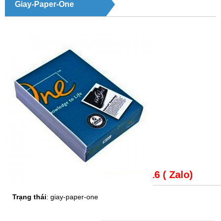
Giay-Paper-One
Giá bán:
LH: 0979148816 ( Zalo)
Trạng thái
: giay-paper-one