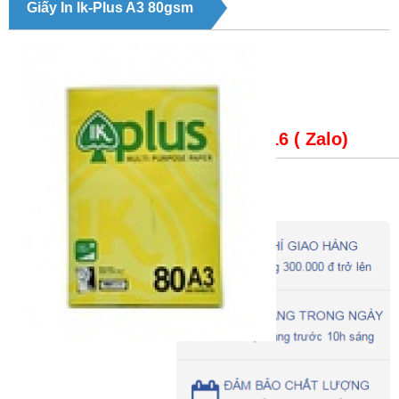
Giấy In Ik-Plus A3 80gsm
Giá bán:
LH: 0979148816 ( Zalo)
Trạng thái
: Giấy in ik-plus A3 80gsm