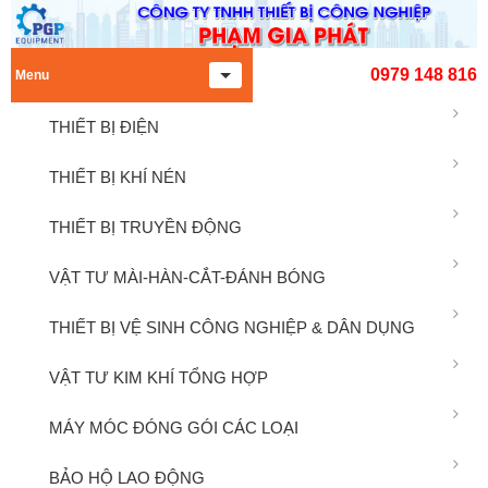
0979 148 816
Menu
THIẾT BỊ ĐIỆN
THIẾT BỊ KHÍ NÉN
THIẾT BỊ TRUYỀN ĐỘNG
VẬT TƯ MÀI-HÀN-CẮT-ĐÁNH BÓNG
THIẾT BỊ VỆ SINH CÔNG NGHIỆP & DÂN DỤNG
VẬT TƯ KIM KHÍ TỔNG HỢP
MÁY MÓC ĐÓNG GÓI CÁC LOẠI
BẢO HỘ LAO ĐỘNG