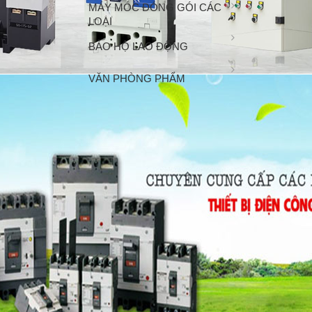
MÁY MÓC ĐÓNG GÓI CÁC
LOẠI
BẢO HỘ LAO ĐỘNG
VĂN PHÒNG PHẨM