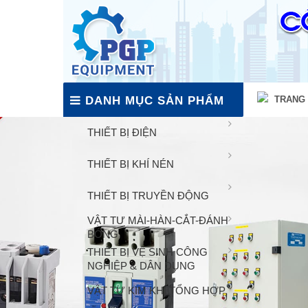
DANH MỤC SẢN PHẨM
TRANG
THIẾT BỊ ĐIỆN
THIẾT BỊ KHÍ NÉN
THIẾT BỊ TRUYỀN ĐỘNG
VẬT TƯ MÀI-HÀN-CẮT-ĐÁNH
BÓNG
THIẾT BỊ VỆ SINH CÔNG
NGHIỆP & DÂN DỤNG
VẬT TƯ KIM KHÍ TỔNG HỢP