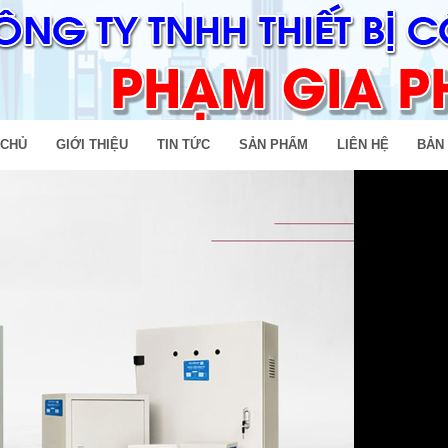
 CHỦ
GIỚI THIỆU
TIN TỨC
SẢN PHẨM
LIÊN HỆ
BẢN