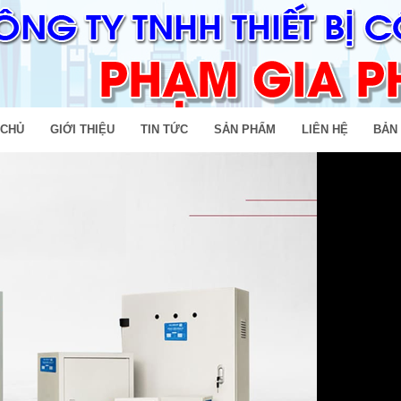
 CHỦ
GIỚI THIỆU
TIN TỨC
SẢN PHẨM
LIÊN HỆ
BẢN