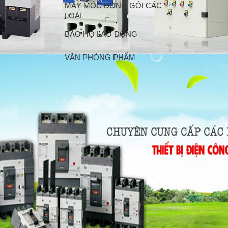
MÁY MÓC ĐÓNG GÓI CÁC
LOẠI
BẢO HỘ LAO ĐỘNG
VĂN PHÒNG PHẨM