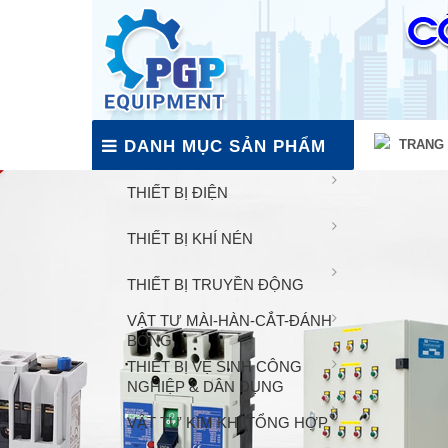
DANH MỤC SẢN PHẨM
TRANG
THIẾT BỊ ĐIỆN
THIẾT BỊ KHÍ NÉN
THIẾT BỊ TRUYỀN ĐỘNG
VẬT TƯ MÀI-HÀN-CẮT-ĐÁNH
BÓNG
THIẾT BỊ VỆ SINH CÔNG
NGHIỆP & DÂN DỤNG
VẬT TƯ KIM KHÍ TỔNG HỢP