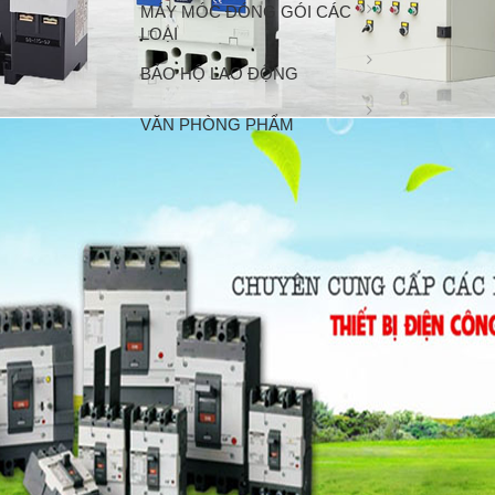
MÁY MÓC ĐÓNG GÓI CÁC
LOẠI
BẢO HỘ LAO ĐỘNG
VĂN PHÒNG PHẨM