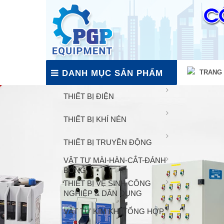
DANH MỤC SẢN PHẨM
TRANG
THIẾT BỊ ĐIỆN
THIẾT BỊ KHÍ NÉN
THIẾT BỊ TRUYỀN ĐỘNG
VẬT TƯ MÀI-HÀN-CẮT-ĐÁNH
BÓNG
THIẾT BỊ VỆ SINH CÔNG
NGHIỆP & DÂN DỤNG
VẬT TƯ KIM KHÍ TỔNG HỢP