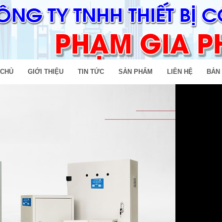
 CHỦ
GIỚI THIỆU
TIN TỨC
SẢN PHẨM
LIÊN HỆ
BẢN