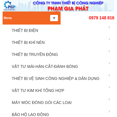
0979 148 816
Menu
THIẾT BỊ ĐIỆN
THIẾT BỊ KHÍ NÉN
THIẾT BỊ TRUYỀN ĐỘNG
VẬT TƯ MÀI-HÀN-CẮT-ĐÁNH BÓNG
THIẾT BỊ VỆ SINH CÔNG NGHIỆP & DÂN DỤNG
VẬT TƯ KIM KHÍ TỔNG HỢP
MÁY MÓC ĐÓNG GÓI CÁC LOẠI
BẢO HỘ LAO ĐỘNG