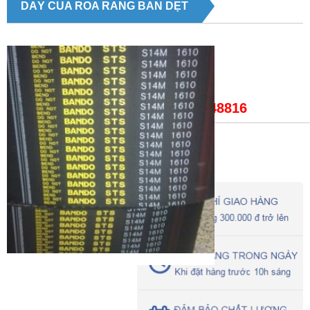
DÂY CUA ROA RĂNG BẢN DẸT
Giá bán:
LH: 0979148816
Trạng thái
: DÂY CUA ROA RĂNG BẢN DẸT
DÂY CUA ROA RĂNG BẢN DẸT