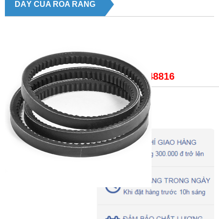
DÂY CUA ROA RĂNG
Giá bán:
LH: 0979148816
Trạng thái
: DÂY CUA ROA RĂNG
DÂY CUA ROA RĂNG