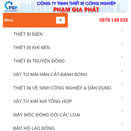
0979 148 816
Menu
THIẾT BỊ ĐIỆN
THIẾT BỊ KHÍ NÉN
THIẾT BỊ TRUYỀN ĐỘNG
VẬT TƯ MÀI-HÀN-CẮT-ĐÁNH BÓNG
THIẾT BỊ VỆ SINH CÔNG NGHIỆP & DÂN DỤNG
VẬT TƯ KIM KHÍ TỔNG HỢP
MÁY MÓC ĐÓNG GÓI CÁC LOẠI
BẢO HỘ LAO ĐỘNG