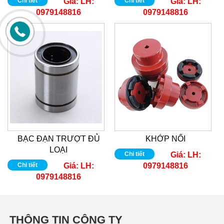
Chi tiết
Giá:
LH:
Chi tiết
Giá:
LH:
0979148816
0979148816
BẠC ĐẠN TRƯỢT ĐỦ
KHỚP NỐI
LOẠI
Chi tiết
Giá:
LH:
Chi tiết
Giá:
LH:
0979148816
0979148816
THÔNG TIN CÔNG TY