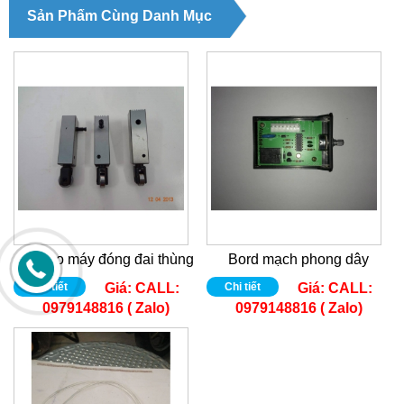
Sản Phẩm Cùng Danh Mục
Bộ dao máy đóng đai thùng
Bord mạch phong dây
Chi tiết
Giá:
CALL:
Chi tiết
Giá:
CALL:
0979148816 ( Zalo)
0979148816 ( Zalo)