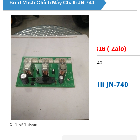
Bord Mạch Chính Máy Challi JN-740
Giá bán:
CALL: 0979148816 ( Zalo)
Trạng thái
: Bord mạch chính máy challi JN-740
Bord mạch chính máy challi JN-740
Bord mạch chính.
Model:PC-A2
Xuất sứ:Taiwan