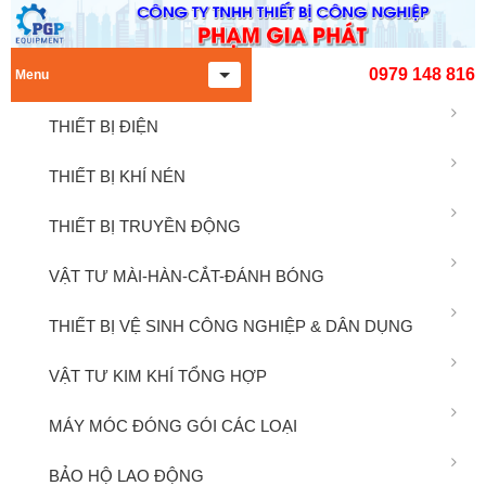
0979 148 816
Menu
THIẾT BỊ ĐIỆN
THIẾT BỊ KHÍ NÉN
THIẾT BỊ TRUYỀN ĐỘNG
VẬT TƯ MÀI-HÀN-CẮT-ĐÁNH BÓNG
THIẾT BỊ VỆ SINH CÔNG NGHIỆP & DÂN DỤNG
VẬT TƯ KIM KHÍ TỔNG HỢP
MÁY MÓC ĐÓNG GÓI CÁC LOẠI
BẢO HỘ LAO ĐỘNG