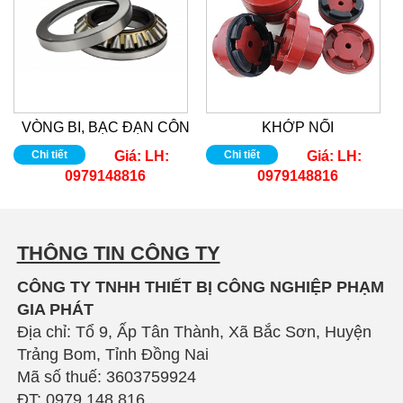
VÒNG BI, BẠC ĐẠN CÔN
KHỚP NỐI
Chi tiết
Giá:
LH:
Chi tiết
Giá:
LH:
0979148816
0979148816
THÔNG TIN CÔNG TY
CÔNG TY TNHH THIẾT BỊ CÔNG NGHIỆP PHẠM
GIA PHÁT
Địa chỉ: Tổ 9, Ấp Tân Thành, Xã Bắc Sơn, Huyện
Trảng Bom, Tỉnh Đồng Nai
Mã số thuế: 3603759924
ĐT: 0979 148 816