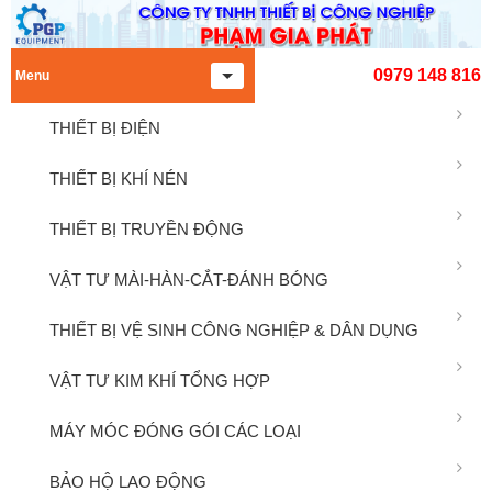
0979 148 816
Menu
THIẾT BỊ ĐIỆN
THIẾT BỊ KHÍ NÉN
THIẾT BỊ TRUYỀN ĐỘNG
VẬT TƯ MÀI-HÀN-CẮT-ĐÁNH BÓNG
THIẾT BỊ VỆ SINH CÔNG NGHIỆP & DÂN DỤNG
VẬT TƯ KIM KHÍ TỔNG HỢP
MÁY MÓC ĐÓNG GÓI CÁC LOẠI
BẢO HỘ LAO ĐỘNG