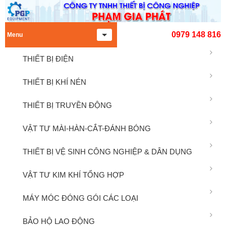
0979 148 816
Menu
THIẾT BỊ ĐIỆN
THIẾT BỊ KHÍ NÉN
THIẾT BỊ TRUYỀN ĐỘNG
VẬT TƯ MÀI-HÀN-CẮT-ĐÁNH BÓNG
THIẾT BỊ VỆ SINH CÔNG NGHIỆP & DÂN DỤNG
VẬT TƯ KIM KHÍ TỔNG HỢP
MÁY MÓC ĐÓNG GÓI CÁC LOẠI
BẢO HỘ LAO ĐỘNG