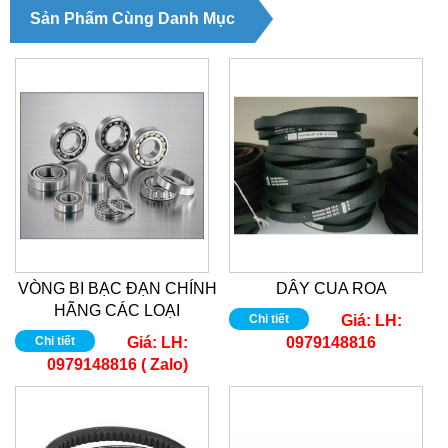
Sản Phẩm Cùng Danh Mục
VÒNG BI BẠC ĐẠN CHÍNH
DÂY CUA ROA
HÃNG CÁC LOẠI
Chi tiết
Giá:
LH:
Chi tiết
Giá:
LH:
0979148816
0979148816 ( Zalo)