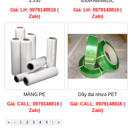
3.550
630A ABN803C
Giá:
LH: 0979148816 (
Giá:
LH: 0979148816 (
Zalo)
Zalo)
MÀNG PE
Dây đai nhựa PET
Giá:
CALL: 0979148816 (
Giá:
CALL: 0979148816 (
Zalo)
Zalo)
«
‹
1
2
3
4
5
›
»