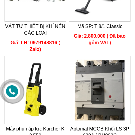
VẬT TƯ THIẾT BỊ KHÍ NÉN
Mã SP: T 8/1 Classic
CÁC LOẠI
Giá:
2,800,000 ( Đã bao
Giá:
LH: 0979148816 (
gổm VAT)
Zalo)
Máy phun áp lực Karcher K
Aptomat MCCB Khối LS 3P