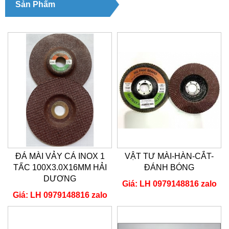
Sản Phẩm
ĐÁ MÀI VẢY CÁ INOX 1
VẬT TƯ MÀI-HÀN-CẮT-
TẤC 100X3.0X16MM HẢI
ĐÁNH BÓNG
DƯƠNG
Giá:
LH 0979148816 zalo
Giá:
LH 0979148816 zalo