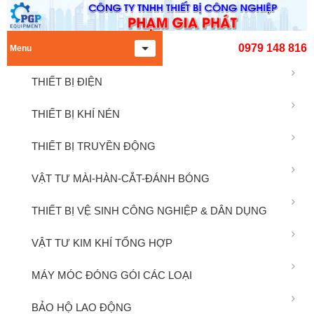
0979 148 816
Menu
THIẾT BỊ ĐIỆN
THIẾT BỊ KHÍ NÉN
THIẾT BỊ TRUYỀN ĐỘNG
VẬT TƯ MÀI-HÀN-CẮT-ĐÁNH BÓNG
THIẾT BỊ VỆ SINH CÔNG NGHIỆP & DÂN DỤNG
VẬT TƯ KIM KHÍ TỔNG HỢP
MÁY MÓC ĐÓNG GÓI CÁC LOẠI
BẢO HỘ LAO ĐỘNG