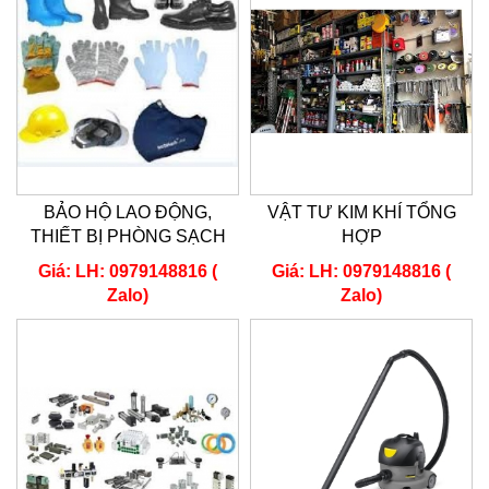
BẢO HỘ LAO ĐỘNG,
VẬT TƯ KIM KHÍ TỔNG
THIẾT BỊ PHÒNG SẠCH
HỢP
Giá:
LH: 0979148816 (
Giá:
LH: 0979148816 (
Zalo)
Zalo)